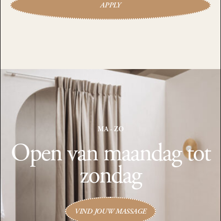
APPLY
MA - ZO
Open van maandag tot
zondag
VIND JOUW MASSAGE