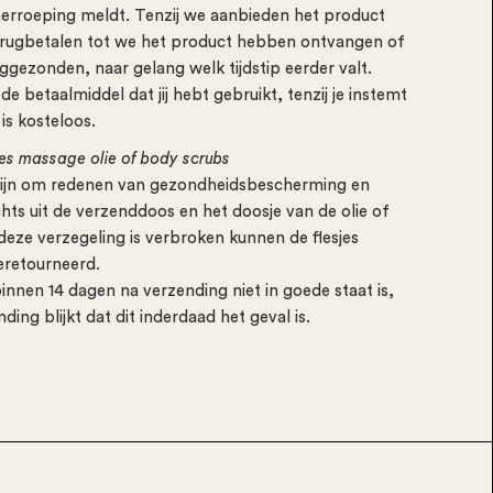
erroeping meldt. Tenzij we aanbieden het product
erugbetalen tot we het product hebben ontvangen of
uggezonden, naar gelang welk tijdstip eerder valt.
e betaalmiddel dat jij hebt gebruikt, tenzij je instemt
is kosteloos.
sjes massage olie of body scrubs
s zijn om redenen van gezondheidsbescherming en
hts uit de verzenddoos en het doosje van de olie of
 deze verzegeling is verbroken kunnen de flesjes
eretourneerd.
binnen 14 dagen na verzending niet in goede staat is,
ng blijkt dat dit inderdaad het geval is.