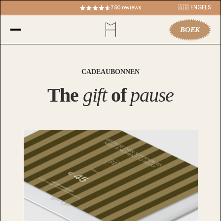
750 reviews
🇬🇧 ENGELS
BOEK
CADEAUBONNEN
The
gift
of
pause