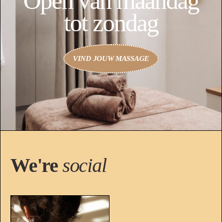
Open van maandag
tot zondag
VIND JOUW MASSAGE
We're
social