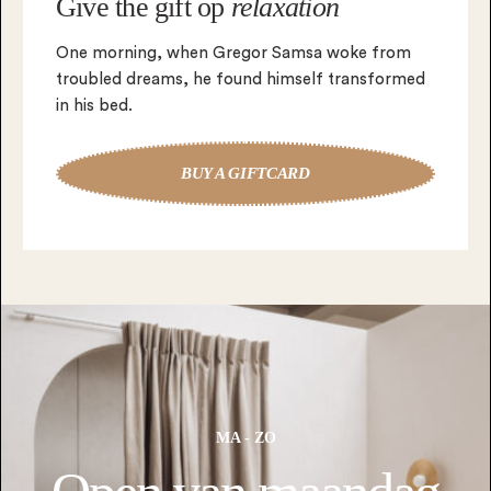
Give the gift op
relaxation
One morning, when Gregor Samsa woke from
troubled dreams, he found himself transformed
in his bed.
BUY A GIFTCARD
MA - ZO