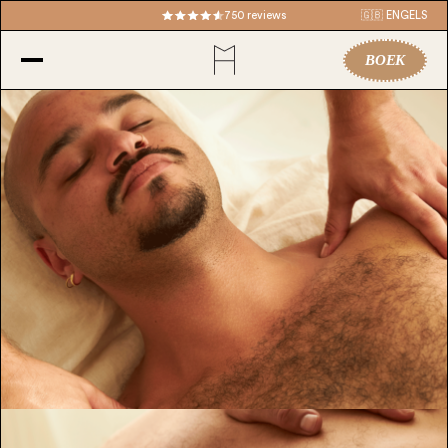
750 reviews
🇬🇧 ENGELS
BOEK