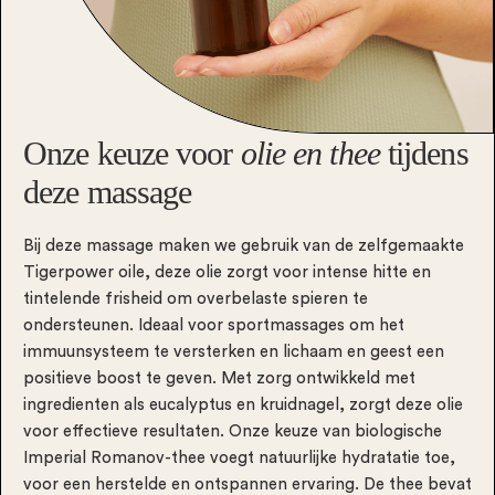
van verkrampte spieren en het verminderen van spanning
en stress in het lichaam. Onze ervaren masseurs maken
gebruik van diverse technieken om je spieren optimaal te
laten functioneren.
Onze keuze voor
olie en thee
tijdens
deze massage
Bij deze massage maken we gebruik van de zelfgemaakte
Tigerpower oile, deze olie zorgt voor intense hitte en
tintelende frisheid om overbelaste spieren te
ondersteunen. Ideaal voor sportmassages om het
immuunsysteem te versterken en lichaam en geest een
positieve boost te geven. Met zorg ontwikkeld met
ingredienten als eucalyptus en kruidnagel, zorgt deze olie
voor effectieve resultaten. Onze keuze van biologische
Imperial Romanov-thee voegt natuurlijke hydratatie toe,
voor een herstelde en ontspannen ervaring. De thee bevat