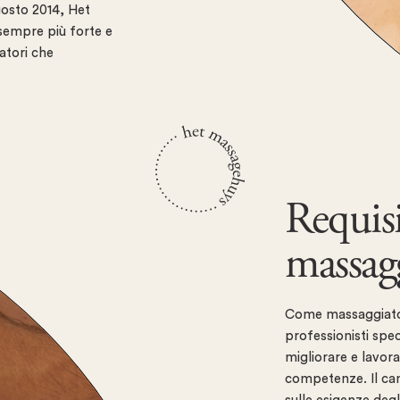
agosto 2014, Het
sempre più forte e
atori che
Requisi
massag
Come massaggiator
professionisti spe
migliorare e lavo
competenze. Il cand