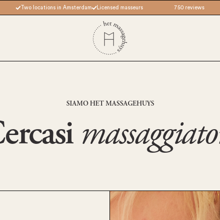
Two locations in Amsterdam
Licensed masseurs
750 reviews
SIAMO HET MASSAGEHUYS
ercasi
massaggiato