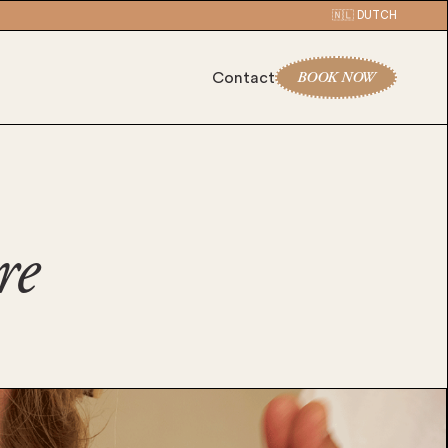
🇳🇱 DUTCH
BOOK NOW
Contact
re