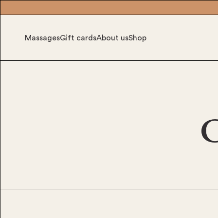
Massages
Gift cards
About us
Shop
C