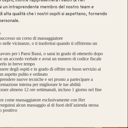
i ospiti, inoltre rappresenterà i valori di Het
i un intraprendente membro del nostro team e
 di alta qualità che i nostri ospiti si aspettano, fornendo
personale.
o
successo un corso di massaggiatore
nelle vicinanze, o ti trasferirai quando ti offriremo un
avoro per i Paesi Bassi, o sarai in grado di ottenerlo dopo
o un accordo verbale e avrai un numero di codice fiscale
erlo in breve tempo
ssere degli ospiti e in grado di offrire un buon servizio ai
 un aspetto pulito e ordinato
pprendere nuove tecniche e sei pronto a partecipare a
formazione interna per migliorare le tue abilità
orare almeno 12 ore settimanali, incluso 1 giorno nel fine
rare come massaggiatore esclusivamente con Het
guirai alcun massaggio al di fuori dell’azienda stessa
o positivo