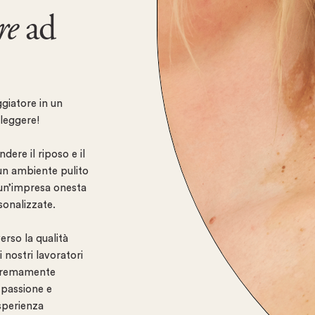
re
ad
giatore in un
leggere!
ere il riposo e il
n un ambiente pulito
un’impresa onesta
onalizzate.
rso la qualità
i nostri lavoratori
stremamente
 passione e
esperienza