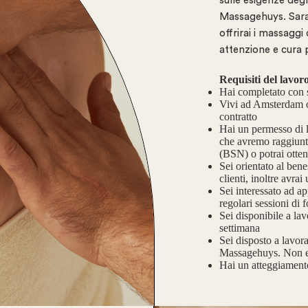
sulle esigenze degl
Massagehuys. Sara
offrirai i massaggi
attenzione e cura 
Requisiti del lavor
Hai completato con 
Vivi ad Amsterdam o 
contratto
Hai un permesso di l
che avremo raggiunt
(BSN) o potrai otten
Sei orientato al bene
clienti, inoltre avrai
Sei interessato ad a
regolari sessioni di 
Sei disponibile a lav
settimana
Sei disposto a lavo
Massagehuys. Non ese
Hai un atteggiament